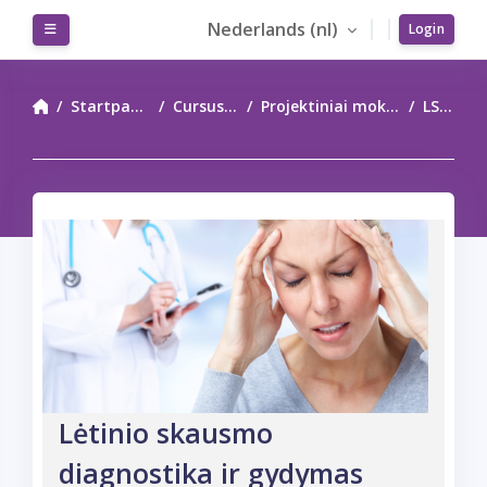
Ga naar hoofdinhoud
Nederlands ‎(nl)‎
Zijpaneel
Login
Startpagina
Cursussen
Projektiniai mokymai
LSDG
Lėtinio skausmo diagnostika ir gydymas
Lėtinio skausmo
diagnostika ir gydymas