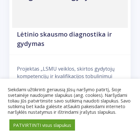
Lėtinio skausmo diagnostika ir
gydymas
Projektas „LSMU veiklos, skirtos gydytojų
kompetencijų ir kvalifikacijos tobulinimui
(LSMU-GYD-KOM)“ Nr. 09.4.2-ESFA-V-715-05-
Siekdami užtikrinti geriausią Jūsų naršymo patirtį, šioje
0001
svetainėje naudojame slapukus (ang. cookies). Naršydami
toliau Jūs patvirtinsite savo sutikimą naudoti slapukus. Savo
Mokymai skirti šeimos gydytojams,
sutikimą bet kada galėsite atšaukti pakeisdami interneto
naršyklės nustatymus ir ištrindami įrašytus slapukus.
gydytojams specialistams.
PATVIRTINTI visus slapukus