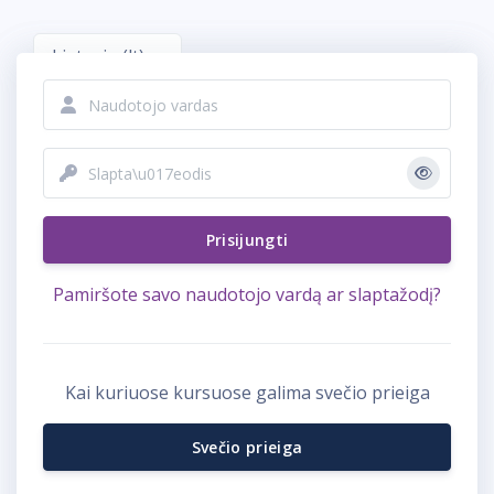
Pereiti į pagrindinį turinį
Lietuvių ‎(lt)‎
Praleisti ir kurti naują paskyrą
Naudotojo vardas
Slaptažodis
Prisijungti
Pamiršote savo naudotojo vardą ar slaptažodį?
Kai kuriuose kursuose galima svečio prieiga
Svečio prieiga