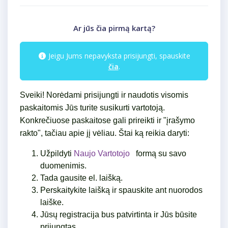
Ar jūs čia pirmą kartą?
Jeigu Jums nepavyksta prisijungti, spauskite
čia
.
Sveiki! Norėdami prisijungti ir naudotis visomis
paskaitomis Jūs turite susikurti vartotoją.
Konkrečiuose paskaitose gali prireikti ir "įrašymo
rakto", tačiau apie jį vėliau. Štai ką reikia daryti:
Užpildyti
Naujo Vartotojo
formą su savo
duomenimis.
Tada gausite el. laišką.
Perskaitykite laišką ir spauskite ant nuorodos
laiške.
Jūsų registracija bus patvirtinta ir Jūs būsite
prijungtas.