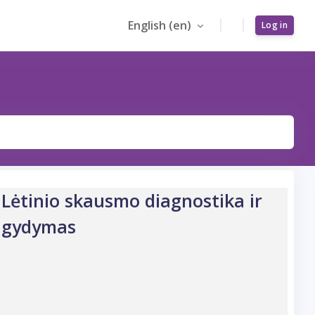
English ‎(en)‎
Log in
Lėtinio skausmo diagnostika ir
gydymas